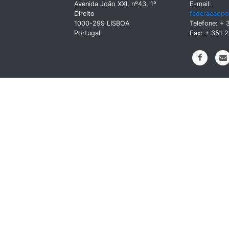
Avenida João XXI, nº43, 1º
E-mail:
Direito
federacaopo
1000-299 LISBOA
Telefone: + 
Portugal
Fax: + 351 