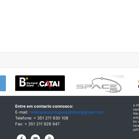
A FP
Entre em contacto connosco:
bás
E-mail:
federacaoportuguesabilhar@gmail.com
Não 
Telefone: + 351 211 930 108
enti
Em q
Fax: + 351 211 928 947
nave
pt/P