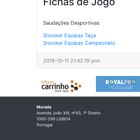
Fichas de Jogo
Saudações Desportivas
Snooker Equipas Taça
Snooker Equipas Campeonato
2019-10-11 21:42:19 pnn
Morada
Avenida João XXI, nº43, 1º Direito
1000-299 LISBOA
Portugal