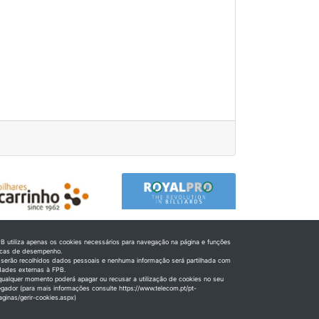
B utiliza apenas os cookies necessários para navegação na página e funções
icas de desempenho.
serão recolhidos dados pessoais e nenhuma informação será partilhada com
dades externas à FPB.
ualquer momento poderá apagar ou recusar a utilização de cookies no seu
gador (para mais informações consulte https://www.telecom.pt/pt-
aginas/gerir-cookies.aspx)